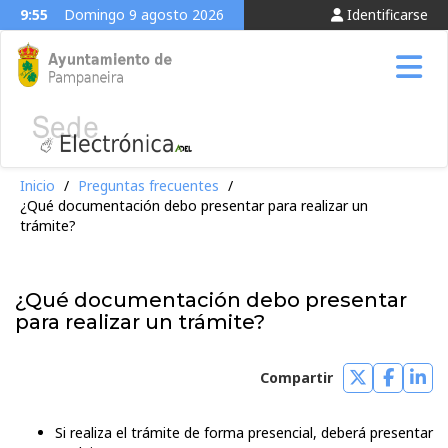
9:55
Domingo 9 agosto 2026
Identificarse
Tog
Inicio
/
Preguntas frecuentes
/
¿Qué documentación debo presentar para realizar un
trámite?
¿Qué documentación debo presentar
para realizar un trámite?
Compartir
Compartir
Compar
Com
en
en
en
Si realiza el trámite de forma presencial, deberá presentar
Twitter
Faceb
Lin