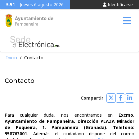
5:51
Jueves 6 agosto 2026
Identificarse
Tog
Inicio
/
Contacto
Contacto
Compartir
Compartir
Compar
Com
en
en
en
Para cualquier duda, nos encontramos en
Excmo.
Twitter
Faceb
Lin
Ayuntamiento de Pampaneira. Dirección PLAZA Mirador
de Poqueira, 1. Pampaneira (Granada). Teléfono:
958763001.
Además el ciudadano dispone del correo