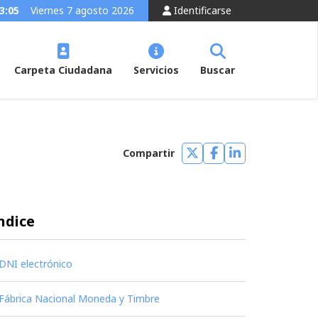
3:05
Viernes 7 agosto 2026
Identificarse
Carpeta Ciudadana
Servicios
Buscar
Compartir
Compartir
Compartir
Compartir
en
en
en
Twitter
Facebook
Linkedin
ndice
DNI electrónico
Fábrica Nacional Moneda y Timbre